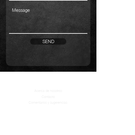
SEND
Compañía
Acerca de nosotros
Contacto
Comentarios y sugerencias
Políticas
Facturación
Aviso de Privacidad