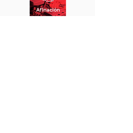
Afinación
VER MÁS
Compañía
Acerca de nosotros
Contacto
Comentarios y sugerencias
Políticas
Facturación
Aviso de Privacidad
Términos y Condiciones
contacto@enerleds.com.mx