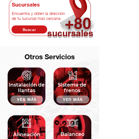
Sucursales
Encuentra y obtén la dirección
+80
de tu sucursal más cercana.
Buscar
sucursales
Otros Servicios
Instalación de
Sistema de
llantas
frenos
VER MÁS
VER MÁS
Balanceo
Alineación