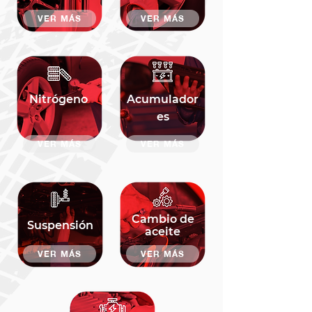
VER MÁS
VER MÁS
Nitrógeno
Acumulador
es
VER MÁS
VER MÁS
Cambio de
Suspensión
aceite
VER MÁS
VER MÁS