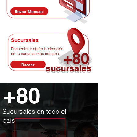
Enviar Mensaje
Sucursales
Encuentra y obtén la dirección
+80
de tu sucursal más cercana.
Buscar
sucursales
+80
Sucursales en todo el
país