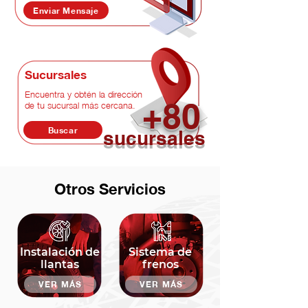
Enviar Mensaje
Sucursales
Encuentra y obtén la dirección
+80
de tu sucursal más cercana.
Buscar
sucursales
Otros Servicios
Instalación de
Sistema de
llantas
frenos
VER MÁS
VER MÁS