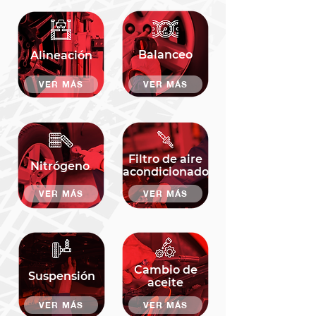
Balanceo
Alineación
VER MÁS
VER MÁS
Filtro de aire
Nitrógeno
acondicionado
VER MÁS
VER MÁS
Cambio de
Suspensión
aceite
VER MÁS
VER MÁS