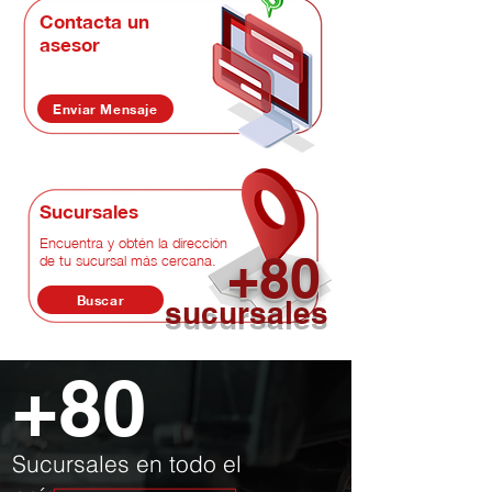
Contacta un
asesor
Enviar Mensaje
Sucursales
Encuentra y obtén la dirección
+80
de tu sucursal más cercana.
Buscar
sucursales
+80
Sucursales en todo el