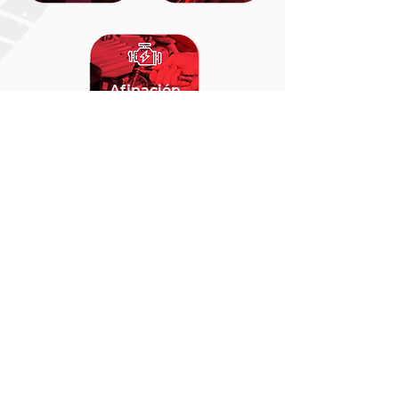
Afinación
VER MÁS
Compañía
Acerca de nosotros
Contacto
Comentarios y sugerencias
Políticas
Facturación
Aviso de Privacidad
Términos y Condiciones